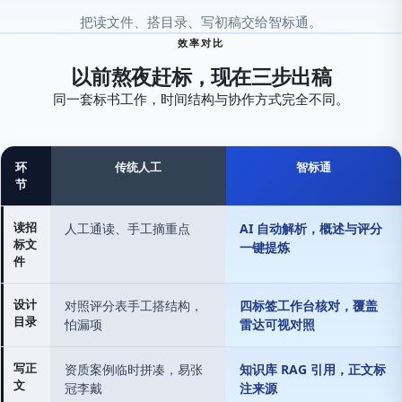
把读文件、搭目录、写初稿交给智标通。
效率对比
以前熬夜赶标，现在三步出稿
同一套标书工作，时间结构与协作方式完全不同。
环
传统人工
智标通
节
传统人工与智标通对比
读招
人工通读、手工摘重点
AI 自动解析，概述与评分
标文
一键提炼
件
设计
对照评分表手工搭结构，
四标签工作台核对，覆盖
目录
怕漏项
雷达可视对照
写正
资质案例临时拼凑，易张
知识库 RAG 引用，正文标
文
冠李戴
注来源