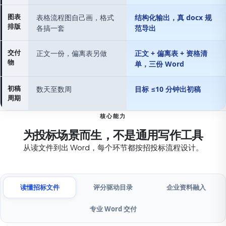
图表
表格流程图自己画，格式
结构化输出，真 docx 规
排版
各搞一套
范导出
交付
正文一份，偏离表另做
正文 + 偏离表 + 资格清
物
单，三份 Word
初稿
数天至数周
目标 ≤10 分钟出初稿
周期
核心能力
为投标场景而生，不是通用写作工具
从读文件到出 Word，每个环节都按招投标流程设计。
读懂招标文件
评分驱动目录
企业资料融入
专业 Word 交付